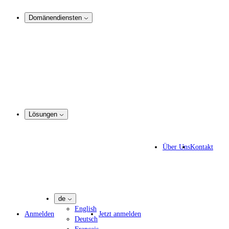
Analyse und Rechtsdurchsetzung
Domänendiensten
Domain-Management
Corporate Domain-Management
Domain-Beratung
Domain-Registrierung
Domain-Makler
Portfoliomanager
DotBrands - Marken-TLDs
Lösungen
Markenschutz-Lösungen
IP-Anwälte
Über Uns
Kontakt
IT-Experten
Marketing-Agenturen
Pharmaunternehmen
de
English
Anmelden
Jetzt anmelden
Deutsch