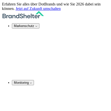
Erfahren Sie alles über DotBrands und wie Sie 2026 dabei sein
können.
Jetzt auf Zukunft umschalten
Markenschutz
Online-Markenschutz
Domain Security
Takedown-Service
DNS-Dienste
SSL-Zertifikate
Rechtsdurchsetzung
TMCH Service
Domain Blocking
Anonymer Domain-Kauf
Monitoring
Marken-Monitoring
Domainnamen Monitoring
Social Media Monitoring
Website Monitoring