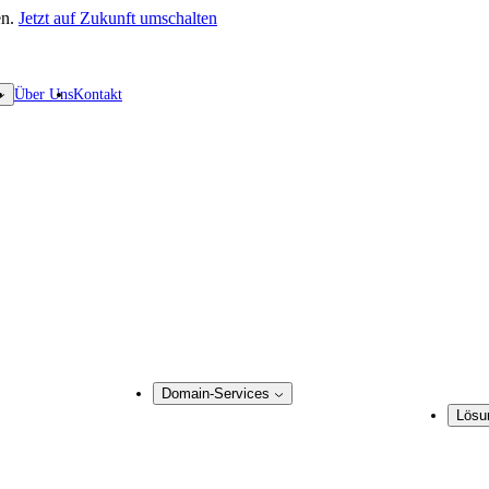
en.
Jetzt auf Zukunft umschalten
Über Uns
Kontakt
Domain-Services
Lösu
Domain-Management
Marke
Corporate Domain-Management
onitoring
Domain-Beratung