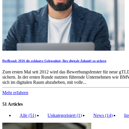
DotBrand: 2026 die exklusive Gelegenheit, Ihre digitale Zukunft zu sichern
Zum ersten Mal seit 2012 wird das Bewerbungsfenster für neue gTLDs
sichern. In der ersten Runde nutzten führende Unternehmen wie BMW, 
sich im digitalen Raum abzuheben, mit volle...
Mehr erfahren
51 Articles
Alle (51)
Unkategorisiert (1)
News (14)
In