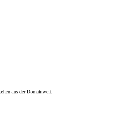
onitoring
Domain-Registrierung
ring
Domain-Makler
chtsdurchsetzung
Portfoliomanager
DotBrands - Marken-TLDs
keiten aus der Domainwelt.