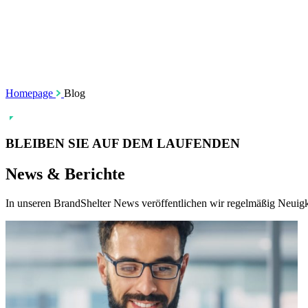
SSL-Zertifikate
Social Media M
Rechtsdurchsetzung
Website Monito
TMCH Service
Analyse und Re
Domain Blocking
Anonymer Domain-Kauf
Homepage
Blog
BLEIBEN SIE AUF DEM LAUFENDEN
News & Berichte
In unseren BrandShelter News veröffentlichen wir regelmäßig Neuig