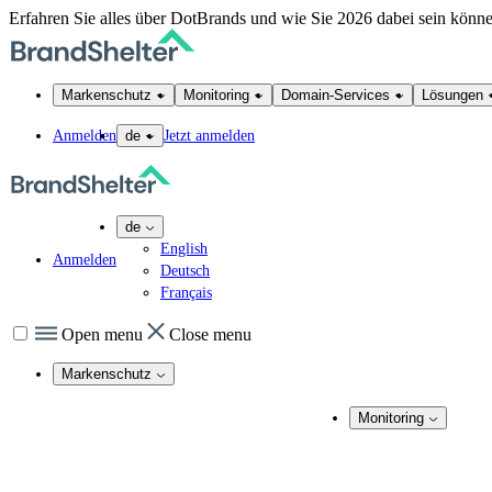
Erfahren Sie alles über DotBrands und wie Sie 2026 dabei sein könn
Markenschutz
Monitoring
Domain-Services
Lösungen
Anmelden
Jetzt anmelden
de
de
English
Anmelden
Deutsch
Français
Open menu
Close menu
Markenschutz
Online-Markenschutz
Monitoring
Domain Security
Marken-Monitoring
Takedown-Service
DNS-Dienste
Domainnamen M