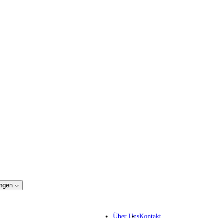
ngen
nschutz-Lösungen
IP-Anwälte
Über Uns
Kontakt