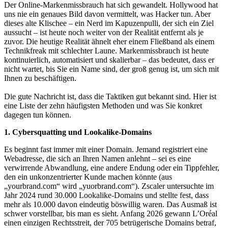
Der Online-Markenmissbrauch hat sich gewandelt. Hollywood hat
uns nie ein genaues Bild davon vermittelt, was Hacker tun. Aber
dieses alte Klischee – ein Nerd im Kapuzenpulli, der sich ein Ziel
aussucht – ist heute noch weiter von der Realität entfernt als je
zuvor. Die heutige Realität ähnelt eher einem Fließband als einem
Technikfreak mit schlechter Laune. Markenmissbrauch ist heute
kontinuierlich, automatisiert und skalierbar – das bedeutet, dass er
nicht wartet, bis Sie ein Name sind, der groß genug ist, um sich mit
Ihnen zu beschäftigen.
Die gute Nachricht ist, dass die Taktiken gut bekannt sind. Hier ist
eine Liste der zehn häufigsten Methoden und was Sie konkret
dagegen tun können.
1. Cybersquatting und Lookalike-Domains
Es beginnt fast immer mit einer Domain. Jemand registriert eine
Webadresse, die sich an Ihren Namen anlehnt – sei es eine
verwirrende Abwandlung, eine andere Endung oder ein Tippfehler,
den ein unkonzentrierter Kunde machen könnte (aus
„yourbrand.com“ wird „yuorbrand.com“). Zscaler untersuchte im
Jahr 2024 rund 30.000 Lookalike-Domains und stellte fest, dass
mehr als 10.000 davon eindeutig böswillig waren. Das Ausmaß ist
schwer vorstellbar, bis man es sieht. Anfang 2026 gewann L’Oréal
einen einzigen Rechtsstreit, der 705 betrügerische Domains betraf,