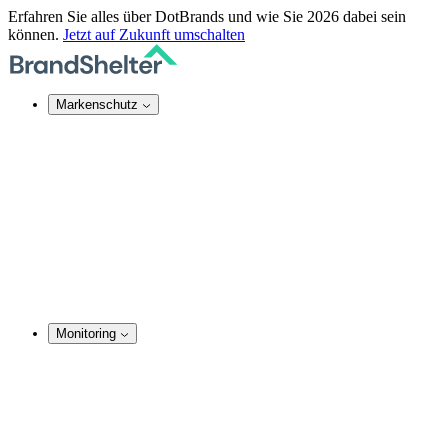
Erfahren Sie alles über DotBrands und wie Sie 2026 dabei sein
können.
Jetzt auf Zukunft umschalten
Markenschutz
Online-Markenschutz
Domain Security
Takedown-Service
DNS-Dienste
SSL-Zertifikate
Rechtsdurchsetzung
TMCH Service
Domain Blocking
Anonymer Domain-Kauf
Monitoring
Marken-Monitoring
Domainnamen Monitoring
Social Media Monitoring
Website Monitoring