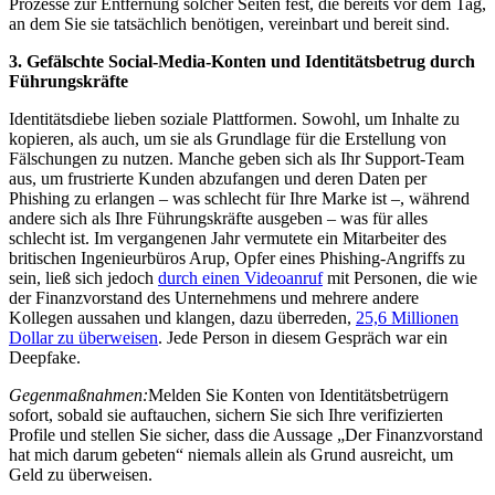
Prozesse zur Entfernung solcher Seiten fest, die bereits vor dem Tag,
an dem Sie sie tatsächlich benötigen, vereinbart und bereit sind.
3. Gefälschte Social-Media-Konten und Identitätsbetrug durch
Führungskräfte
Identitätsdiebe lieben soziale Plattformen. Sowohl, um Inhalte zu
kopieren, als auch, um sie als Grundlage für die Erstellung von
Fälschungen zu nutzen. Manche geben sich als Ihr Support-Team
aus, um frustrierte Kunden abzufangen und deren Daten per
Phishing zu erlangen – was schlecht für Ihre Marke ist –, während
andere sich als Ihre Führungskräfte ausgeben – was für alles
schlecht ist. Im vergangenen Jahr vermutete ein Mitarbeiter des
britischen Ingenieurbüros Arup, Opfer eines Phishing-Angriffs zu
sein, ließ sich jedoch
durch einen Videoanruf
mit Personen, die wie
der Finanzvorstand des Unternehmens und mehrere andere
Kollegen aussahen und klangen, dazu überreden,
25,6 Millionen
Dollar zu überweisen
. Jede Person in diesem Gespräch war ein
Deepfake.
Gegenmaßnahmen:
Melden Sie Konten von Identitätsbetrügern
sofort, sobald sie auftauchen, sichern Sie sich Ihre verifizierten
Profile und stellen Sie sicher, dass die Aussage „Der Finanzvorstand
hat mich darum gebeten“ niemals allein als Grund ausreicht, um
Geld zu überweisen.