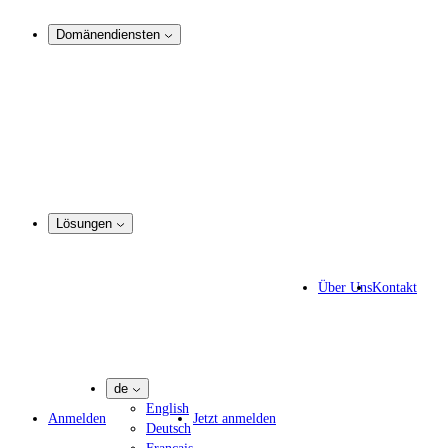
Analyse und Rechtsdurchsetzung
Domänendiensten
Domain-Management
Corporate Domain-Management
Domain-Beratung
Domain-Registrierung
Domain-Makler
Portfoliomanager
DotBrands - Marken-TLDs
Lösungen
Markenschutz-Lösungen
IP-Anwälte
Über Uns
Kontakt
IT-Experten
Marketing-Agenturen
Pharmaunternehmen
de
English
Anmelden
Jetzt anmelden
Deutsch