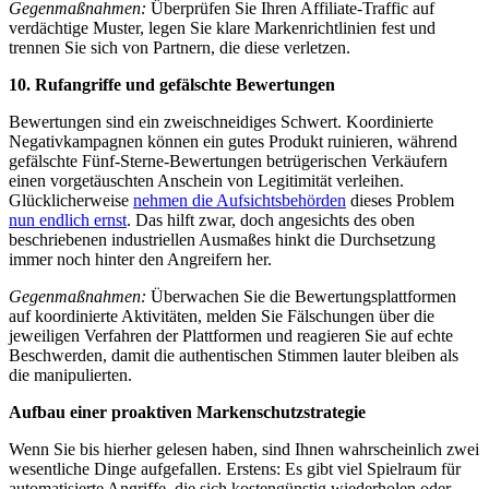
Gegenmaßnahmen:
Überprüfen Sie Ihren Affiliate-Traffic auf
verdächtige Muster, legen Sie klare Markenrichtlinien fest und
trennen Sie sich von Partnern, die diese verletzen.
10. Rufangriffe und gefälschte Bewertungen
Bewertungen sind ein zweischneidiges Schwert. Koordinierte
Negativkampagnen können ein gutes Produkt ruinieren, während
gefälschte Fünf-Sterne-Bewertungen betrügerischen Verkäufern
einen vorgetäuschten Anschein von Legitimität verleihen.
Glücklicherweise
nehmen die Aufsichtsbehörden
dieses Problem
nun endlich ernst
. Das hilft zwar, doch angesichts des oben
beschriebenen industriellen Ausmaßes hinkt die Durchsetzung
immer noch hinter den Angreifern her.
Gegenmaßnahmen:
Überwachen Sie die Bewertungsplattformen
auf koordinierte Aktivitäten, melden Sie Fälschungen über die
jeweiligen Verfahren der Plattformen und reagieren Sie auf echte
Beschwerden, damit die authentischen Stimmen lauter bleiben als
die manipulierten.
Aufbau einer proaktiven Markenschutzstrategie
Wenn Sie bis hierher gelesen haben, sind Ihnen wahrscheinlich zwei
wesentliche Dinge aufgefallen. Erstens: Es gibt viel Spielraum für
automatisierte Angriffe, die sich kostengünstig wiederholen oder