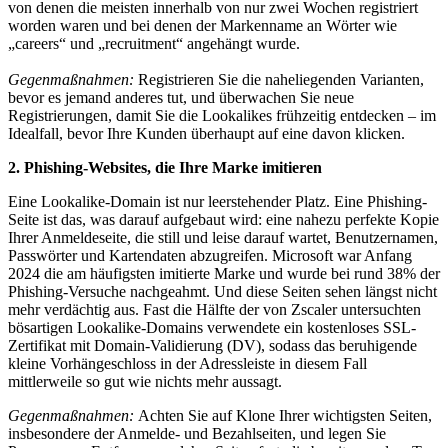
von denen die meisten innerhalb von nur zwei Wochen registriert
worden waren und bei denen der Markenname an Wörter wie
„careers“ und „recruitment“ angehängt wurde.
Gegenmaßnahmen:
Registrieren Sie die naheliegenden Varianten,
bevor es jemand anderes tut, und überwachen Sie neue
Registrierungen, damit Sie die Lookalikes frühzeitig entdecken – im
Idealfall, bevor Ihre Kunden überhaupt auf eine davon klicken.
2. Phishing-Websites, die Ihre Marke imitieren
Eine Lookalike-Domain ist nur leerstehender Platz. Eine Phishing-
Seite ist das, was darauf aufgebaut wird: eine nahezu perfekte Kopie
Ihrer Anmeldeseite, die still und leise darauf wartet, Benutzernamen,
Passwörter und Kartendaten abzugreifen. Microsoft war Anfang
2024 die am häufigsten imitierte Marke und wurde bei rund 38% der
Phishing-Versuche nachgeahmt. Und diese Seiten sehen längst nicht
mehr verdächtig aus. Fast die Hälfte der von Zscaler untersuchten
bösartigen Lookalike-Domains verwendete ein kostenloses SSL-
Zertifikat mit Domain-Validierung (DV), sodass das beruhigende
kleine Vorhängeschloss in der Adressleiste in diesem Fall
mittlerweile so gut wie nichts mehr aussagt.
Gegenmaßnahmen:
Achten Sie auf Klone Ihrer wichtigsten Seiten,
insbesondere der Anmelde- und Bezahlseiten, und legen Sie