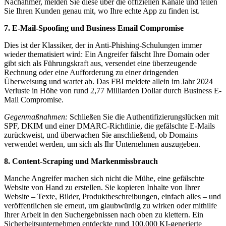
Nachahmer, melden Sie diese über die offiziellen Kanäle und teilen
Sie Ihren Kunden genau mit, wo Ihre echte App zu finden ist.
7. E-Mail-Spoofing und Business Email Compromise
Dies ist der Klassiker, der in Anti-Phishing-Schulungen immer
wieder thematisiert wird: Ein Angreifer fälscht Ihre Domain oder
gibt sich als Führungskraft aus, versendet eine überzeugende
Rechnung oder eine Aufforderung zu einer dringenden
Überweisung und wartet ab. Das FBI meldete allein im Jahr 2024
Verluste in Höhe von rund 2,77 Milliarden Dollar durch Business E-
Mail Compromise.
Gegenmaßnahmen:
Schließen Sie die Authentifizierungslücken mit
SPF, DKIM und einer DMARC-Richtlinie, die gefälschte E-Mails
zurückweist, und überwachen Sie anschließend, ob Domains
verwendet werden, um sich als Ihr Unternehmen auszugeben.
8. Content-Scraping und Markenmissbrauch
Manche Angreifer machen sich nicht die Mühe, eine gefälschte
Website von Hand zu erstellen. Sie kopieren Inhalte von Ihrer
Website – Texte, Bilder, Produktbeschreibungen, einfach alles – und
veröffentlichen sie erneut, um glaubwürdig zu wirken oder mithilfe
Ihrer Arbeit in den Suchergebnissen nach oben zu klettern. Ein
Sicherheitsunternehmen entdeckte rund 100.000 KI-generierte