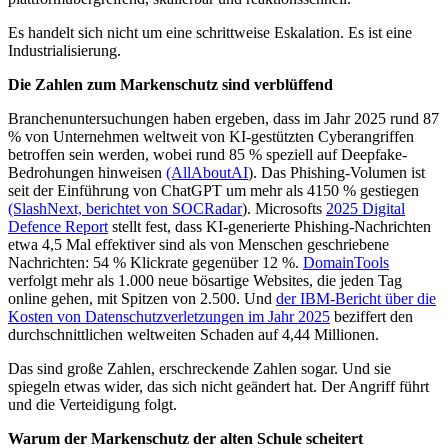
Es handelt sich nicht um eine schrittweise Eskalation. Es ist eine
Industrialisierung.
Die Zahlen zum Markenschutz sind verblüffend
Branchenuntersuchungen haben ergeben, dass im Jahr 2025 rund 87
% von Unternehmen weltweit von KI-gestützten Cyberangriffen
betroffen sein werden, wobei rund 85 % speziell auf Deepfake-
Bedrohungen hinweisen
(AllAboutAI
). Das Phishing-Volumen ist
seit der Einführung von ChatGPT um mehr als 4150 % gestiegen
(SlashNext, berichtet von SOCRadar
). Microsofts
2025 Digital
Defence Report
stellt fest, dass KI-generierte Phishing-Nachrichten
etwa 4,5 Mal effektiver sind als von Menschen geschriebene
Nachrichten: 54 % Klickrate gegenüber 12 %.
DomainTools
verfolgt mehr als 1.000 neue bösartige Websites, die jeden Tag
online gehen, mit Spitzen von 2.500. Und
der IBM-Bericht über die
Kosten von Datenschutzverletzungen im Jahr 2025
beziffert den
durchschnittlichen weltweiten Schaden auf 4,44 Millionen.
Das sind große Zahlen, erschreckende Zahlen sogar. Und sie
spiegeln etwas wider, das sich nicht geändert hat. Der Angriff führt
und die Verteidigung folgt.
Warum der Markenschutz der alten Schule scheitert