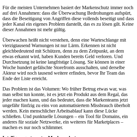
Für die meisten Unternehmen basiert der Markenschutz immer noch
auf drei Annahmen: dass die Überwachung Bedrohungen aufspürt,
dass die Beseitigung von Angriffen diese vollends beseitigt und dass
jeder Kanal ein eigenes Problem darstellt, das es zu lösen gilt. Keine
dieser Annahmen ist mehr gültig.
Überwachen heißt nicht verstehen, denn eine Warteschlange mit
vierzigtausend Warnungen ist nur Lärm. Erkennen ist nicht
gleichbedeutend mit Schützen, denn zu dem Zeitpunkt, an dem
etwas erkannt wird, haben Kunden bereits Geld verloren. Und
Durchsetzung ist keine langfristige Lösung. Sie können in einer
Woche hundert gefälschte Storefronts ausschalten, und derselbe
Akteur wird noch tausend weitere erfinden, bevor Ihr Team das
Ende der Liste erreicht.
Das Problem ist das Volumen: Wo früher Betrug etwas war, was
man selbst tun konnte, ist es jetzt ein Produkt aus dem Regal, das
jeder machen kann, und das bedeutet, dass die Markenteams jetzt
ungefähr fünfzig zu eins von automatisiertem Missbrauch überholt
werden. Kein menschlicher Arbeitsablauf kann diese Lücke
schließen. Und punktuelle Lösungen – ein Tool für Domains, ein
anderes für soziale Netzwerke, ein weiteres für Marketplaces –
machen es nur noch schlimmer.