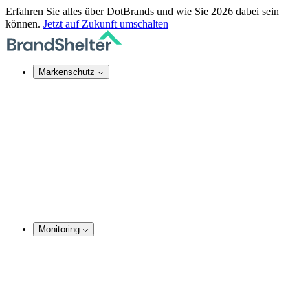
Erfahren Sie alles über DotBrands und wie Sie 2026 dabei sein
können.
Jetzt auf Zukunft umschalten
Markenschutz
Online-Markenschutz
Domain Security
Takedown-Service
DNS-Dienste
SSL-Zertifikate
Rechtsdurchsetzung
TMCH Service
Domain Blocking
Anonymer Domain-Kauf
Monitoring
Marken-Monitoring
Domainnamen Monitoring
Social Media Monitoring
Website Monitoring