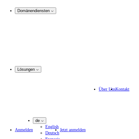
Analyse und Rechtsdurchsetzung
Domänendiensten
Domain-Management
Corporate Domain-Management
Domain-Beratung
Domain-Registrierung
Domain-Makler
Portfoliomanager
DotBrands - Marken-TLDs
Lösungen
Markenschutz-Lösungen
IP-Anwälte
Über Uns
Kontakt
IT-Experten
Marketing-Agenturen
Pharmaunternehmen
de
English
Anmelden
Jetzt anmelden
Deutsch