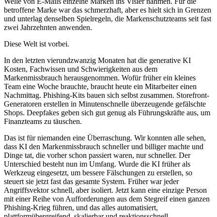
Welle von E-Mails einzelne Marken ins Visier nahmen. Für die
betroffene Marke war das schmerzhaft, aber es hielt sich in Grenzen
und unterlag denselben Spielregeln, die Markenschutzteams seit fast
zwei Jahrzehnten anwenden.
Diese Welt ist vorbei.
In den letzten vierundzwanzig Monaten hat die generative KI
Kosten, Fachwissen und Schwierigkeiten aus dem
Markenmissbrauch herausgenommen. Wofür früher ein kleines
Team eine Woche brauchte, braucht heute ein Mitarbeiter einen
Nachmittag. Phishing-Kits bauen sich selbst zusammen. Storefront-
Generatoren erstellen in Minutenschnelle überzeugende gefälschte
Shops. Deepfakes geben sich gut genug als Führungskräfte aus, um
Finanzteams zu täuschen.
Das ist für niemanden eine Überraschung. Wir konnten alle sehen,
dass KI den Markenmissbrauch schneller und billiger machte und
Dinge tat, die vorher schon passiert waren, nur schneller. Der
Unterschied besteht nun im Umfang. Wurde die KI früher als
Werkzeug eingesetzt, um bessere Fälschungen zu erstellen, so
steuert sie jetzt fast das gesamte System. Früher war jeder
Angriffsvektor schnell, aber isoliert. Jetzt kann eine einzige Person
mit einer Reihe von Aufforderungen aus dem Stegreif einen ganzen
Phishing-Krieg führen, und das alles automatisiert,
plattformübergreifend, skalierbar und reaktionsschnell.