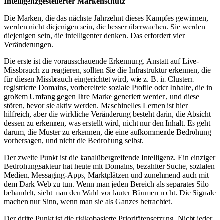
Intelligenzgesteuerter Markenschutz
Die Marken, die das nächste Jahrzehnt dieses Kampfes gewinnen,
werden nicht diejenigen sein, die besser überwachen. Sie werden
diejenigen sein, die intelligenter denken. Das erfordert vier
Veränderungen.
Die erste ist die vorausschauende Erkennung. Anstatt auf Live-
Missbrauch zu reagieren, sollten Sie die Infrastruktur erkennen, die
für diesen Missbrauch eingerichtet wird, wie z. B. in Clustern
registrierte Domains, vorbereitete soziale Profile oder Inhalte, die in
großem Umfang gegen Ihre Marke generiert werden, und diese
stören, bevor sie aktiv werden. Maschinelles Lernen ist hier
hilfreich, aber die wirkliche Veränderung besteht darin, die Absicht
dessen zu erkennen, was erstellt wird, nicht nur den Inhalt. Es geht
darum, die Muster zu erkennen, die eine aufkommende Bedrohung
vorhersagen, und nicht die Bedrohung selbst.
Der zweite Punkt ist die kanalübergreifende Intelligenz. Ein einziger
Bedrohungsakteur hat heute mit Domains, bezahlter Suche, sozialen
Medien, Messaging-Apps, Marktplätzen und zunehmend auch mit
dem Dark Web zu tun. Wenn man jeden Bereich als separates Silo
behandelt, sieht man den Wald vor lauter Bäumen nicht. Die Signale
machen nur Sinn, wenn man sie als Ganzes betrachtet.
Der dritte Punkt ist die risikobasierte Prioritätensetzung. Nicht jeder