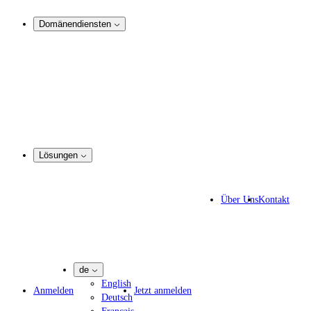
Analyse und Rechtsdurchsetzung
Domänendiensten
Domain-Management
Corporate Domain-Management
Domain-Beratung
Domain-Registrierung
Domain-Makler
Portfoliomanager
DotBrands - Marken-TLDs
Lösungen
Markenschutz-Lösungen
IP-Anwälte
Über Uns
Kontakt
IT-Experten
Marketing-Agenturen
Pharmaunternehmen
de
English
Anmelden
Jetzt anmelden
Deutsch