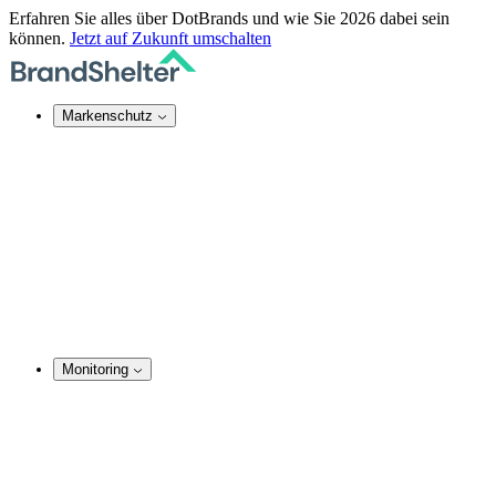
Erfahren Sie alles über DotBrands und wie Sie 2026 dabei sein
können.
Jetzt auf Zukunft umschalten
Markenschutz
Online-Markenschutz
Domain Security
Takedown-Service
DNS-Dienste
SSL-Zertifikate
Rechtsdurchsetzung
TMCH Service
Domain Blocking
Anonymer Domain-Kauf
Monitoring
Marken-Monitoring
Domainnamen Monitoring
Social Media Monitoring
Website Monitoring