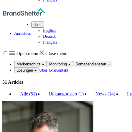
Français
de
English
Anmelden
Deutsch
Français
Open menu
Close menu
Markenschutz
Monitoring
Domänendiensten
Über Uns
Kontakt
Lösungen
51 Articles
Alle (51)
Unkategorisiert (1)
News (14)
In