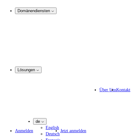
Analyse und Rechtsdurchsetzung
Domänendiensten
Domain-Management
Corporate Domain-Management
Domain-Beratung
Domain-Registrierung
Domain-Makler
Portfoliomanager
DotBrands - Marken-TLDs
Lösungen
Markenschutz-Lösungen
IP-Anwälte
Über Uns
Kontakt
IT-Experten
Marketing-Agenturen
Pharmaunternehmen
de
English
Anmelden
Jetzt anmelden
Deutsch