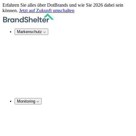
Erfahren Sie alles über DotBrands und wie Sie 2026 dabei sein
können.
Jetzt auf Zukunft umschalten
Markenschutz
Online-Markenschutz
Domain Security
Takedown-Service
DNS-Dienste
SSL-Zertifikate
Rechtsdurchsetzung
TMCH Service
Domain Blocking
Anonymer Domain-Kauf
Monitoring
Marken-Monitoring
Domainnamen Monitoring
Social Media Monitoring
Website Monitoring