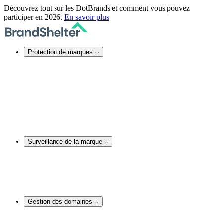
Découvrez tout sur les DotBrands et comment vous pouvez
participer en 2026.
En savoir plus
Protection de marques
Protection de marques en ligne
Sécurité des noms de domaine
Services DNS
Certificats SSL
Actions juridiques
Service TMCH
Blocage de noms de domaine
Rachat anonyme d’un nom de domaine
Surveillance de la marque
Surveillance de la marque
Surveillance et audit de noms de domaine
Surveillance des réseaux sociaux
Surveillance de contenu web
Analyses et actions juridiques
Gestion des domaines
Gestion des domaines
Conseil en matière de noms de domaine