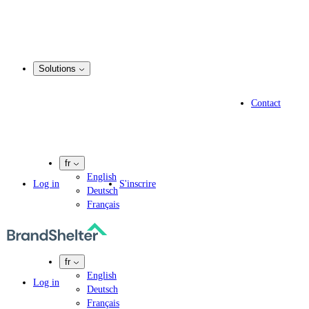
Enregistrement d’un nom de domaine
Service de courtage en matière de domaines
Gestion du portefeuille de noms de domaine
.marque
Solutions
Solutions
Solutions pour les spécialistes en propriété intellectuelle
Contact
Experts en informatique
Agences de marketing
Entreprises pharmaceutiques
fr
English
Log in
S'inscrire
Deutsch
Français
fr
English
Log in
Deutsch
Français