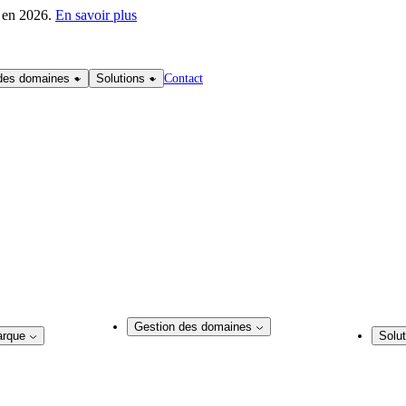
r en 2026.
En savoir plus
Contact
des domaines
Solutions
Gestion des domaines
arque
Solut
Gestion des domaines
que
Soluti
Conseil en matière de noms de domaine
de noms de domaine
Solutio
Enregistrement d’un nom de domaine
ux sociaux
Expert
Service de courtage en matière de domaines
nu web
Agence