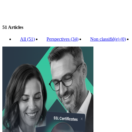
Service TMCH
Analyses et actions jur
Blocage de noms de domaine
Rachat anonyme d’un nom de domaine
51 Articles
All (51)
Perspectives (34)
Non classifié(e) (0)