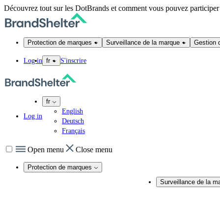
Découvrez tout sur les DotBrands et comment vous pouvez participe
Protection de marques
Surveillance de la marque
Gestion 
Log in
S'inscrire
fr
fr
English
Log in
Deutsch
Français
Open menu
Close menu
Protection de marques
Protection de marques en ligne
Surveillance de la m
Sécurité des noms de domaine
Surveillance de la mar
Services DNS
Surveillance et audit 
Certificats SSL
Surveillance des résea
Actions juridiques
Surveillance de conte