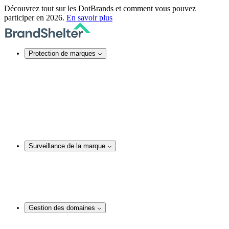
Découvrez tout sur les DotBrands et comment vous pouvez
participer en 2026.
En savoir plus
Protection de marques
Protection de marques en ligne
Sécurité des noms de domaine
Services DNS
Certificats SSL
Actions juridiques
Service TMCH
Blocage de noms de domaine
Rachat anonyme d’un nom de domaine
Surveillance de la marque
Surveillance de la marque
Surveillance et audit de noms de domaine
Surveillance des réseaux sociaux
Surveillance de contenu web
Analyses et actions juridiques
Gestion des domaines
Gestion des domaines
Conseil en matière de noms de domaine