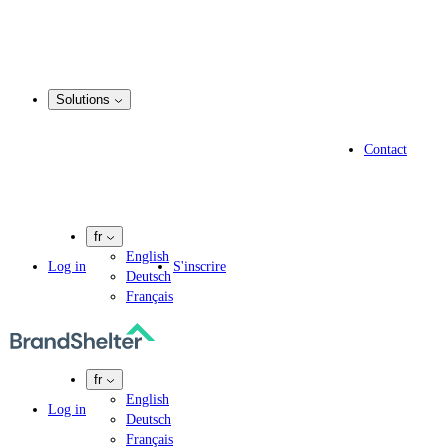
Enregistrement d’un nom de domaine
Service de courtage en matière de domaines
Gestion du portefeuille de noms de domaine
.marque
Solutions
Solutions
Solutions pour les spécialistes en propriété intellectuelle
Contact
Experts en informatique
Agences de marketing
Entreprises pharmaceutiques
fr
English
Log in
S'inscrire
Deutsch
Français
fr
English
Log in
Deutsch
Français