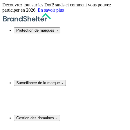
Découvrez tout sur les DotBrands et comment vous pouvez
participer en 2026.
En savoir plus
Protection de marques
Protection de marques en ligne
Sécurité des noms de domaine
Services DNS
Certificats SSL
Actions juridiques
Service TMCH
Blocage de noms de domaine
Rachat anonyme d’un nom de domaine
Surveillance de la marque
Surveillance de la marque
Surveillance et audit de noms de domaine
Surveillance des réseaux sociaux
Surveillance de contenu web
Analyses et actions juridiques
Gestion des domaines
Gestion des domaines
Conseil en matière de noms de domaine