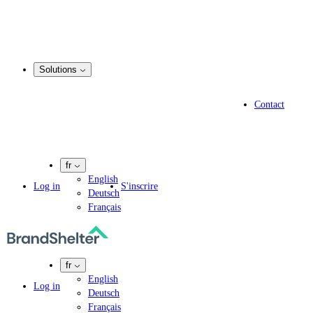
Enregistrement d’un nom de domaine
Service de courtage en matière de domaines
Gestion du portefeuille de noms de domaine
.marque
Solutions
Solutions
Solutions pour les spécialistes en propriété intellectuelle
Contact
Experts en informatique
Agences de marketing
Entreprises pharmaceutiques
fr
English
Log in
S'inscrire
Deutsch
Français
fr
English
Log in
Deutsch
Français