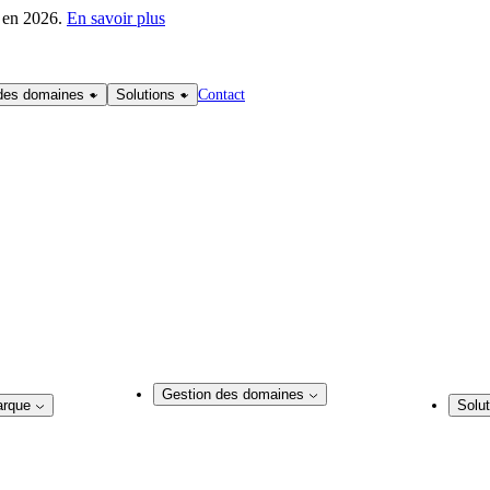
r en 2026.
En savoir plus
Contact
des domaines
Solutions
Gestion des domaines
arque
Solut
Gestion des domaines
que
Soluti
Conseil en matière de noms de domaine
de noms de domaine
Solutio
Enregistrement d’un nom de domaine
ux sociaux
Expert
Service de courtage en matière de domaines
nu web
Agence