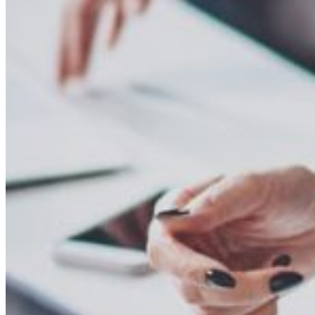
Votre entreprise compte sur votre
expertis
actifs numériques de votre entreprise ?
Notre équipe d’experts vous aidera à obtenir des noms de domaine parti
potentielles atteintes à vos noms de marque par des concurrents et/ou 
Grâce à leurs connaissances approfondies du secteur des technologies 
votre entreprise.