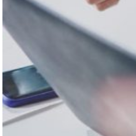
Passez à la vitesse supérieure dans la gestion de v
Grâce à votre connaissance approfondie des subtilités techniques, vous
votre actif, vous êtes un stratège chevronné, garantissant des opératio
Grâce à notre gestion efficace des domaines et à nos services fiables d
frustrations liées à la gestion de votre domaine appartiennent au passé
Découvrez nos services de protection de marques
Protéger vos actifs numériques
Avec nos services, la gestion de votre portefeuille de noms de domaine
ne pas être reconnus lors des négociations, permettant ainsi de mainteni
Nos services de surveillance protègent de manière proactive votre ent
de 1 000 extensions génériques (gTLD).