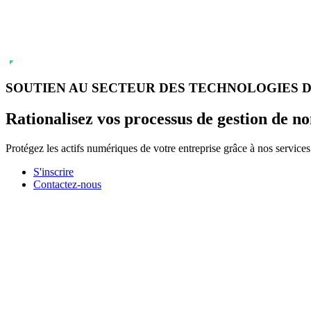
Service TMCH
Analyses et actions jur
Blocage de noms de domaine
Rachat anonyme d’un nom de domaine
SOUTIEN AU SECTEUR DES TECHNOLOGIES 
Rationalisez
vos processus de gestion de n
Protégez les actifs numériques de votre entreprise grâce à nos servic
S'inscrire
Contactez-nous