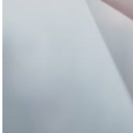
Découvrez nos services de surveillance
Pourquoi choisir
BrandShelter
?
Portail intuitif en libre-service
Prenez en charge les noms de domaine de votre entreprise de manière 
l'importance du contrôle, de l'autonomie et des ajustements rapides.
Fonctionnalités personnalisées de la plateforme
Notre plateforme est équipée de fonctionnalités qui s’adaptent aux be
à développer les fonctionnalités dont vous avez besoin.