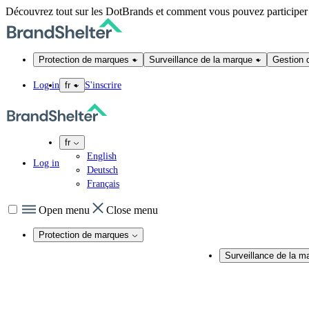
Découvrez tout sur les DotBrands et comment vous pouvez participe
Protection de marques
Surveillance de la marque
Gestion 
Log in
S'inscrire
fr
fr
English
Log in
Deutsch
Français
Open menu
Close menu
Protection de marques
Protection de marques en ligne
Surveillance de la m
Sécurité des noms de domaine
Surveillance de la mar
Services DNS
Surveillance et audit 
Certificats SSL
Surveillance des résea
Actions juridiques
Surveillance de conte