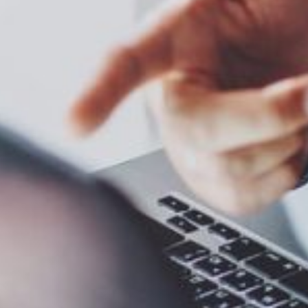
otre domaine
 êtes, en tant qu’expert informatique, l’épine dorsale de l’infrastructu
ns sans faille et une gestion efficace des noms de domaine de votre entre
e protection de marques, nous pouvons vous aider à rationaliser vos proce
, ce qui vous permet de consacrer votre temps et votre énergie à d’autres
 est entièrement prise en charge. Si le nom de domaine souhaité est déj
r le prix le plus bas possible.
reprise contre les cyberattaques et surveillent vos enregistrements de 