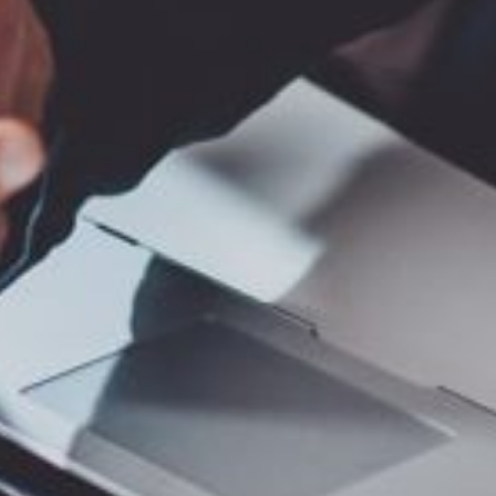
re informatique de votre entreprise. Avec des années d’expérience à
prise.
ssus et à relever vos défis. Grâce à notre plateforme intuitive, les
 projets.
à enregistré, notre service de rachat anonyme permet à vos clients de
noms de domaine dans toutes les extensions pays (ccTLD) et dans plus