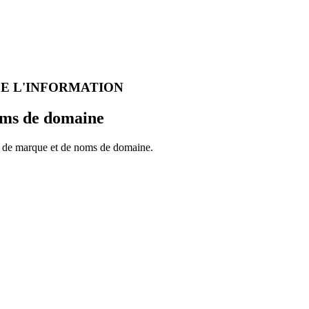
Gestion du portefeuille de noms de domaine
idiques
Entrep
.marque
DE L'INFORMATION
oms de domaine
es de marque et de noms de domaine.