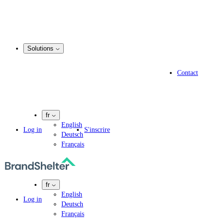
Enregistrement d’un nom de domaine
Service de courtage en matière de domaines
Gestion du portefeuille de noms de domaine
.marque
Solutions
Solutions
Solutions pour les spécialistes en propriété intellectuelle
Contact
Experts en informatique
Agences de marketing
Entreprises pharmaceutiques
fr
English
Log in
S'inscrire
Deutsch
Français
fr
English
Log in
Deutsch
Français