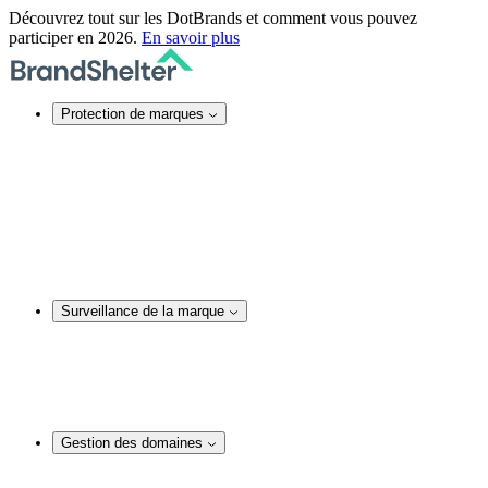
Découvrez tout sur les DotBrands et comment vous pouvez
participer en 2026.
En savoir plus
Protection de marques
Protection de marques en ligne
Sécurité des noms de domaine
Services DNS
Certificats SSL
Actions juridiques
Service TMCH
Blocage de noms de domaine
Rachat anonyme d’un nom de domaine
Surveillance de la marque
Surveillance de la marque
Surveillance et audit de noms de domaine
Surveillance des réseaux sociaux
Surveillance de contenu web
Analyses et actions juridiques
Gestion des domaines
Gestion des domaines
Conseil en matière de noms de domaine